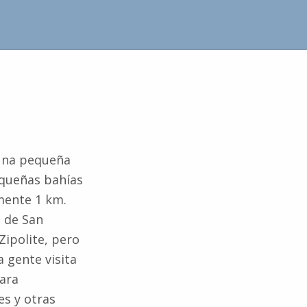
 una pequeña
equeñas bahías
mente 1 km.
s de San
Zipolite, pero
a gente visita
para
es y otras