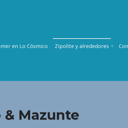
omer en Lo Cósmico
Zipolite y alrededores
Con
o & Mazunte