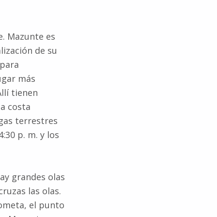
e. Mazunte es
lización de su
 para
lugar más
lí tienen
la costa
gas terrestres
:30 p. m. y los
ay grandes olas
cruzas las olas.
Cometa, el punto