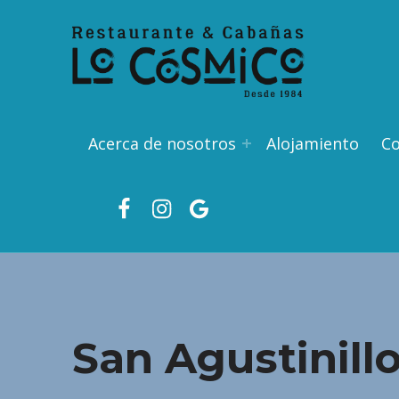
Acerca de nosotros
Alojamiento
C
Facebook
Ins
Google
San Agustinill