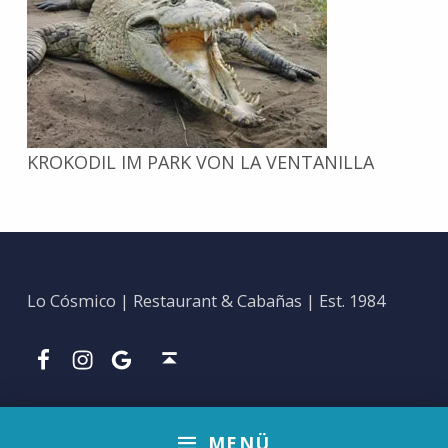
KROKODIL IM PARK VON LA VENTANILLA
Zurück zur Hauptnavigation springen
Lo Cósmico | Restaurant & Cabañas | Est. 1984
Facebook
Ins
Google
Nach oben ↑
MENÜ